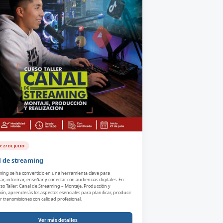
: 27 DE JULIO
 de streaming
aming se ha convertido en una herramienta clave para
r, informar, enseñar y conectar con audiencias digitales. En
so Taller: Canal de Streaming – Montaje, Producción y
ión, aprenderás los aspectos esenciales para planificar, producir
ar transmisiones con calidad profesional.
Ver más detalles