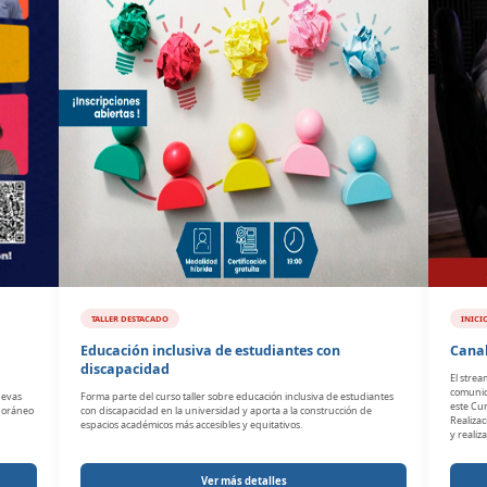
TALLER DESTACADO
INICIO
Educación inclusiva de estudiantes con
Canal
discapacidad
El stre
comunica
uevas
Forma parte del curso taller sobre educación inclusiva de estudiantes
este Cur
mporáneo
con discapacidad en la universidad y aporta a la construcción de
Realizac
espacios académicos más accesibles y equitativos.
y realiz
Ver más detalles