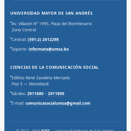
UNIVERSIDAD MAYOR DE SAN ANDRÉS
•
Av. Villazón N° 1995, Plaza del Bicentenario
Zona Central
•
Central:
(591-2) 2612298
•
Soporte:
informate@umsa.bo
CIENCIAS DE LA COMUNICACIÓN SOCIAL
•
Edificio René Zavaleta Mercado
Piso 5 — Monoblock
•
Kárdex:
2911880
–
2911890
•
E-mail:
comunicasocialumsa@gmail.com
© 2017 - 2026
DTIC
— Universidad Mayor de San Andrés.