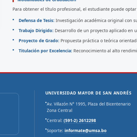
Para obtener el título profesional, el estudiante puede opta
Defensa de Tesis:
Investigación académica original con su
Trabajo Dirigido:
Desarrollo de un proyecto aplicado en u
Proyecto de Grado:
Propuesta práctica o teórica orienta
Titulación por Excelencia:
Reconocimiento al alto rendimi
UNIVERSIDAD MAYOR DE SAN ANDRÉS
•
Av. Villazón N° 1995, Plaza del Bicentenario
Zona Central
•
Central:
(591-2) 2612298
•
Soporte:
informate@umsa.bo