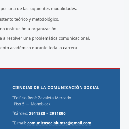
r por una de las siguientes modalidades:
stento teórico y metodológico.
na institución u organización.
da a resolver una problemática comunicacional.
ento académico durante toda la carrera.
CIENCIAS DE LA COMUNICACIÓN SOCIAL
•
Edificio René Zavaleta Mercado
Piso 5 — Monoblock
•
Kárdex:
2911880
–
2911890
•
E-mail:
comunicasocialumsa@gmail.com