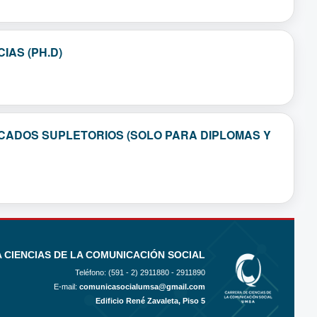
IAS (PH.D)
ICADOS SUPLETORIOS (SOLO PARA DIPLOMAS Y
 CIENCIAS DE LA COMUNICACIÓN SOCIAL
Teléfono: (591 - 2)
2911880 - 2911890
E-mail:
comunicasocialumsa@gmail.com
Edificio René Zavaleta, Piso 5