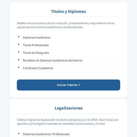
Títulos y Diplomas
Plataforma autorizada para la recepción, procesamiento y seguimiento de los
siguientes documentos académicos constitucionales:
Diplomas Académicos
Títulos Profesionales
Títulos de Postgrado
Reválidas de Diplomas Académicos del Exterior
Certificados Supletorios
Iniciar Trámite ↗
Legalizaciones
Solicitud digital de legalización de títulos otorgados por la UMSA.
Nota: Casos con
apostilla o firma digital se atienden en ventanillas de Documentos y Archivo.
Diplomas Académicos / Profesionales