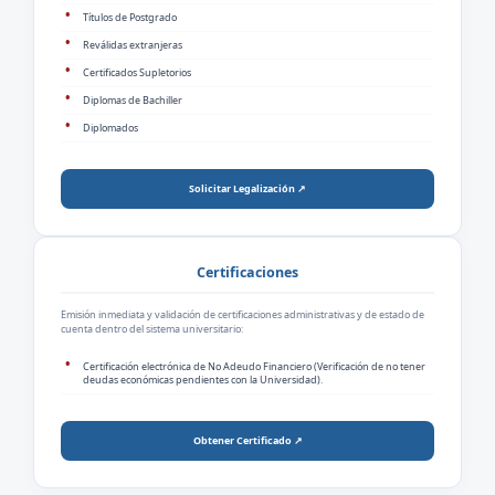
Títulos de Postgrado
Reválidas extranjeras
Certificados Supletorios
Diplomas de Bachiller
Diplomados
Solicitar Legalización ↗
Certificaciones
Emisión inmediata y validación de certificaciones administrativas y de estado de
cuenta dentro del sistema universitario:
Certificación electrónica de No Adeudo Financiero (Verificación de no tener
deudas económicas pendientes con la Universidad).
Obtener Certificado ↗