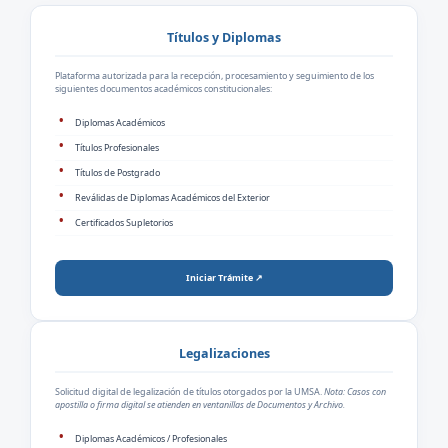
Títulos y Diplomas
Plataforma autorizada para la recepción, procesamiento y seguimiento de los
siguientes documentos académicos constitucionales:
Diplomas Académicos
Títulos Profesionales
Títulos de Postgrado
Reválidas de Diplomas Académicos del Exterior
Certificados Supletorios
Iniciar Trámite ↗
Legalizaciones
Solicitud digital de legalización de títulos otorgados por la UMSA.
Nota: Casos con
apostilla o firma digital se atienden en ventanillas de Documentos y Archivo.
Diplomas Académicos / Profesionales