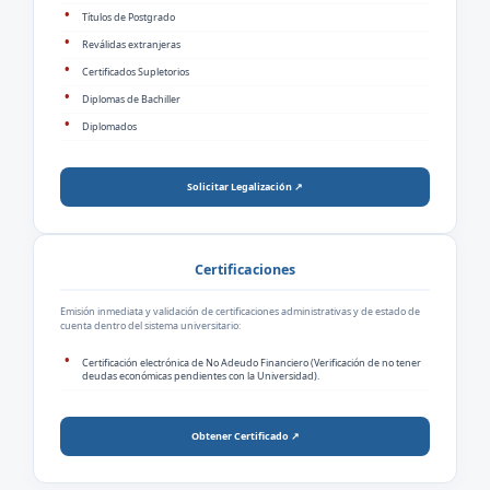
Títulos de Postgrado
Reválidas extranjeras
Certificados Supletorios
Diplomas de Bachiller
Diplomados
Solicitar Legalización ↗
Certificaciones
Emisión inmediata y validación de certificaciones administrativas y de estado de
cuenta dentro del sistema universitario:
Certificación electrónica de No Adeudo Financiero (Verificación de no tener
deudas económicas pendientes con la Universidad).
Obtener Certificado ↗