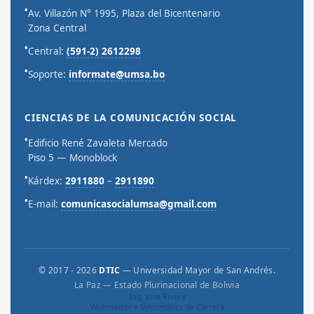
•
Av. Villazón N° 1995, Plaza del Bicentenario
Zona Central
•
Central:
(591-2) 2612298
•
Soporte:
informate@umsa.bo
CIENCIAS DE LA COMUNICACIÓN SOCIAL
•
Edificio René Zavaleta Mercado
Piso 5 — Monoblock
•
Kárdex:
2911880
–
2911890
•
E-mail:
comunicasocialumsa@gmail.com
© 2017 - 2026
DTIC
— Universidad Mayor de San Andrés.
La Paz — Estado Plurinacional de Bolivia
Ing. Jose Rivera
Webmaster e Informática de Carrera