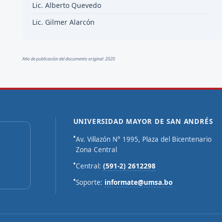
Lic. Alberto Quevedo
Lic. Gilmer Alarcón
Año de publicación del documento original: 2020
UNIVERSIDAD MAYOR DE SAN ANDRÉS
•
Av. Villazón N° 1995, Plaza del Bicentenario
Zona Central
•
Central:
(591-2) 2612298
•
Soporte:
informate@umsa.bo