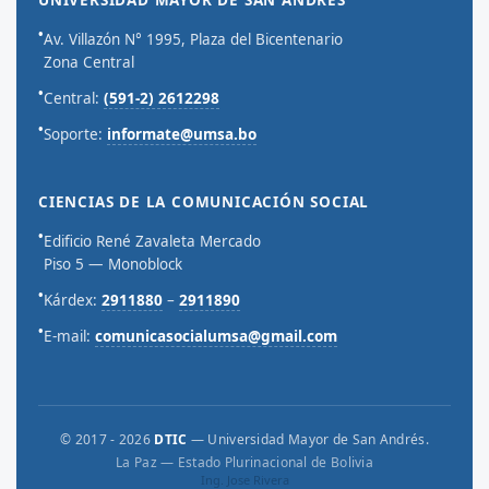
UNIVERSIDAD MAYOR DE SAN ANDRÉS
•
Av. Villazón N° 1995, Plaza del Bicentenario
Zona Central
•
Central:
(591-2) 2612298
•
Soporte:
informate@umsa.bo
CIENCIAS DE LA COMUNICACIÓN SOCIAL
•
Edificio René Zavaleta Mercado
Piso 5 — Monoblock
•
Kárdex:
2911880
–
2911890
•
E-mail:
comunicasocialumsa@gmail.com
© 2017 - 2026
DTIC
— Universidad Mayor de San Andrés.
La Paz — Estado Plurinacional de Bolivia
Ing. Jose Rivera